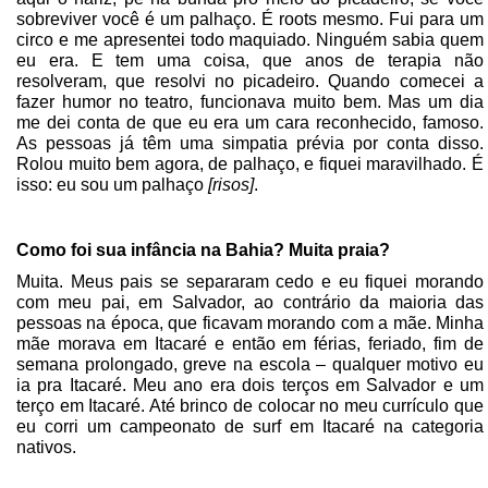
sobreviver você é um palhaço. É roots mesmo. Fui para um
circo e me apresentei todo maquiado. Ninguém sabia quem
eu era. E tem uma coisa, que anos de terapia não
resolveram, que resolvi no picadeiro. Quando comecei a
fazer humor no teatro, funcionava muito bem. Mas um dia
me dei conta de que eu era um cara reconhecido, famoso.
As pessoas já têm uma simpatia prévia por conta disso.
Rolou muito bem agora, de palhaço, e fiquei maravilhado. É
isso: eu sou um palhaço
[risos]
.
Como foi sua infância na Bahia? Muita praia?
Muita. Meus pais se separaram cedo e eu fiquei morando
com meu pai, em Salvador, ao contrário da maioria das
pessoas na época, que ficavam morando com a mãe. Minha
mãe morava em Itacaré e então em férias, feriado, fim de
semana prolongado, greve na escola – qualquer motivo eu
ia pra Itacaré. Meu ano era dois terços em Salvador e um
terço em Itacaré. Até brinco de colocar no meu currículo que
eu corri um campeonato de surf em Itacaré na categoria
nativos.