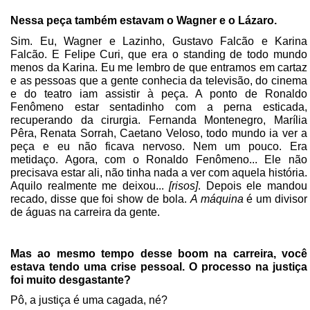
Nessa peça também estavam o Wagner e o Lázaro.
Sim. Eu, Wagner e Lazinho, Gustavo Falcão e Karina
Falcão. E Felipe Curi, que era o standing de todo mundo
menos da Karina. Eu me lembro de que entramos em cartaz
e as pessoas que a gente conhecia da televisão, do cinema
e do teatro iam assistir à peça. A ponto de Ronaldo
Fenômeno estar sentadinho com a perna esticada,
recuperando da cirurgia. Fernanda Montenegro, Marília
Pêra, Renata Sorrah, Caetano Veloso, todo mundo ia ver a
peça e eu não ficava nervoso. Nem um pouco. Era
metidaço. Agora, com o Ronaldo Fenômeno... Ele não
precisava estar ali, não tinha nada a ver com aquela história.
Aquilo realmente me deixou...
[risos]
. Depois ele mandou
recado, disse que foi show de bola.
A máquina
é um divisor
de águas na carreira da gente.
Mas ao mesmo tempo desse boom na carreira, você
estava tendo uma crise pessoal. O processo na justiça
foi muito desgastante?
Pô, a justiça é uma cagada, né?