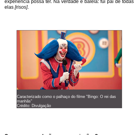
experiência possa ter. Na verdade é balela: fui pai de todas
elas
[risos]
.
Caracterizado como o palhaço do filme "Bingo: O rei das
manhãs"
Crédito: Divulgação