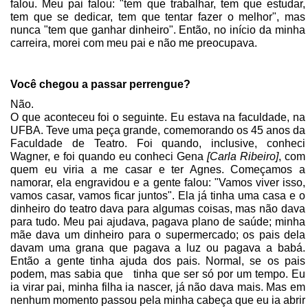
falou. Meu pai falou: "tem que trabalhar, tem que estudar,
tem que se dedicar, tem que tentar fazer o melhor", mas
nunca "tem que ganhar dinheiro". Então, no início da minha
carreira, morei com meu pai e não me preocupava.
Você chegou a passar perrengue?
Não.
O que aconteceu foi o seguinte. Eu estava na faculdade, na
UFBA. Teve uma peça grande, comemorando os 45 anos da
Faculdade de Teatro. Foi quando, inclusive, conheci
Wagner, e foi quando eu conheci Gena
[Carla Ribeiro]
, com
quem eu viria a me casar e ter Agnes. Começamos a
namorar, ela engravidou e a gente falou: "Vamos viver isso,
vamos casar, vamos ficar juntos". Ela já tinha uma casa e o
dinheiro do teatro dava para algumas coisas, mas não dava
para tudo. Meu pai ajudava, pagava plano de saúde; minha
mãe dava um dinheiro para o supermercado; os pais dela
davam uma grana que pagava a luz ou pagava a babá.
Então a gente tinha ajuda dos pais. Normal, se os pais
podem, mas sabia que tinha que ser só por um tempo. Eu
ia virar pai, minha filha ia nascer, já não dava mais. Mas em
nenhum momento passou pela minha cabeça que eu ia abrir