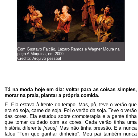
Com Gustavo Falcão, Lázaro Ramos e Wagner Moura na
peça A Máquina, em 2000
Crédito: Arquivo pessoal
Tá na moda hoje em dia: voltar para as coisas simples,
morar na praia, plantar a própria comida.
É. Ela estava à frente do tempo. Mas, pô, teve o verão que
era só soja, carne de soja. Foi o verão da soja. Teve o verão
das cores. Ela estudou sobre cromoterapia e a gente tinha
que tomar cuidado com as cores. Cada verão tinha uma
história diferente
[risos]
. Mas não tinha pressão. Ela nunca
falou "Tem que ganhar dinheiro". Meu pai também nunca