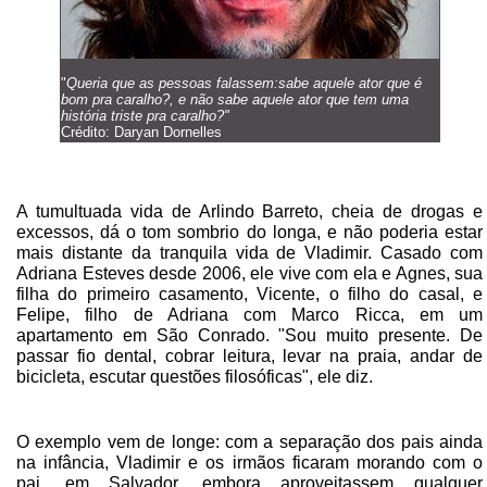
"
Queria que as pessoas falassem:sabe aquele ator que é
bom pra caralho?, e não sabe aquele ator que tem uma
história triste pra caralho?"
Crédito: Daryan Dornelles
A tumultuada vida de Arlindo Barreto, cheia de drogas e
excessos, dá o tom sombrio do longa, e não poderia estar
mais distante da tranquila vida de Vladimir. Casado com
Adriana Esteves desde 2006, ele vive com ela e Agnes, sua
filha do primeiro casamento, Vicente, o filho do casal, e
Felipe, filho de Adriana com Marco Ricca, em um
apartamento em São Conrado. "Sou muito presente. De
passar fio dental, cobrar leitura, levar na praia, andar de
bicicleta, escutar questões filosóficas", ele diz.
O exemplo vem de longe: com a separação dos pais ainda
na infância, Vladimir e os irmãos ficaram morando com o
pai, em Salvador, embora aproveitassem qualquer