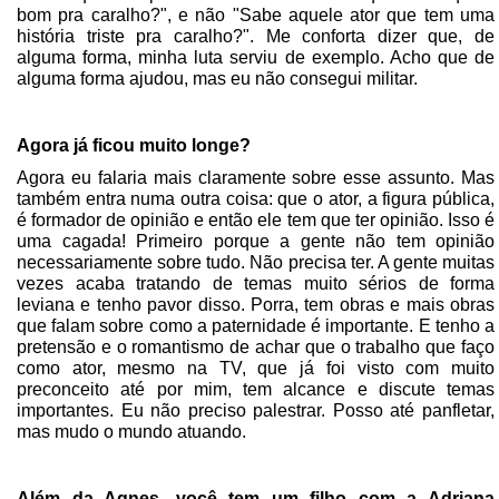
bom pra caralho?", e não "Sabe aquele ator que tem uma
história triste pra caralho?". Me conforta dizer que, de
alguma forma, minha luta serviu de exemplo. Acho que de
alguma forma ajudou, mas eu não consegui militar.
Agora já ficou muito longe?
Agora eu falaria mais claramente sobre esse assunto. Mas
também entra numa outra coisa: que o ator, a figura pública,
é formador de opinião e então ele tem que ter opinião. Isso é
uma cagada! Primeiro porque a gente não tem opinião
necessariamente sobre tudo. Não precisa ter. A gente muitas
vezes acaba tratando de temas muito sérios de forma
leviana e tenho pavor disso. Porra, tem obras e mais obras
que falam sobre como a paternidade é importante. E tenho a
pretensão e o romantismo de achar que o trabalho que faço
como ator, mesmo na TV, que já foi visto com muito
preconceito até por mim, tem alcance e discute temas
importantes. Eu não preciso palestrar. Posso até panfletar,
mas mudo o mundo atuando.
Além da Agnes, você tem um filho com a Adriana