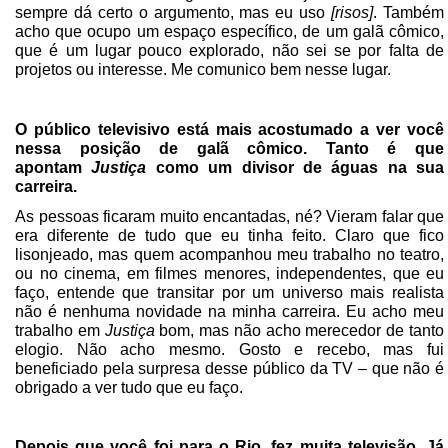
sempre dá certo o argumento, mas eu uso
[risos]
. Também
acho que ocupo um espaço específico, de um galã cômico,
que é um lugar pouco explorado, não sei se por falta de
projetos ou interesse. Me comunico bem nesse lugar.
O público televisivo está mais acostumado a ver você
nessa posição de galã cômico. Tanto é que
apontam
Justiça
como um divisor de águas na sua
carreira.
As pessoas ficaram muito encantadas, né? Vieram falar que
era diferente de tudo que eu tinha feito. Claro que fico
lisonjeado, mas quem acompanhou meu trabalho no teatro,
ou no cinema, em filmes menores, independentes, que eu
faço, entende que transitar por um universo mais realista
não é nenhuma novidade na minha carreira. Eu acho meu
trabalho em
Justiça
bom, mas não acho merecedor de tanto
elogio. Não acho mesmo. Gosto e recebo, mas fui
beneficiado pela surpresa desse público da TV – que não é
obrigado a ver tudo que eu faço.
Depois que você foi para o Rio, fez muita televisão. Já