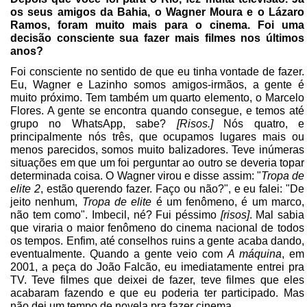
os seus amigos da Bahia, o Wagner Moura e o Lázaro
Ramos, foram muito mais para o cinema. Foi uma
decisão consciente sua fazer mais filmes nos últimos
anos?
Foi consciente no sentido de que eu tinha vontade de fazer.
Eu, Wagner e Lazinho somos amigos-irmãos, a gente é
muito próximo. Tem também um quarto elemento, o Marcelo
Flores. A gente se encontra quando consegue, e temos até
grupo no WhatsApp, sabe?
[Risos.]
Nós quatro, e
principalmente nós três, que ocupamos lugares mais ou
menos parecidos, somos muito balizadores. Teve inúmeras
situações em que um foi perguntar ao outro se deveria topar
determinada coisa. O Wagner virou e disse assim: "
Tropa de
elite 2
, estão querendo fazer. Faço ou não?", e eu falei: "De
jeito nenhum,
Tropa de elite
é um fenômeno, é um marco,
não tem como". Imbecil, né? Fui péssimo
[risos]
. Mal sabia
que viraria o maior fenômeno do cinema nacional de todos
os tempos. Enfim, até conselhos ruins a gente acaba dando,
eventualmente. Quando a gente veio com
A máquina
, em
2001, a peça do João Falcão, eu imediatamente entrei pra
TV. Teve filmes que deixei de fazer, teve filmes que eles
acabaram fazendo e que eu poderia ter participado. Mas
não dei um tempo de novela pra fazer cinema.