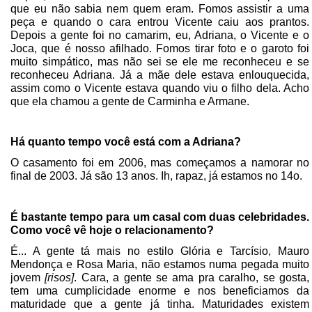
que eu não sabia nem quem eram. Fomos assistir a uma
peça e quando o cara entrou Vicente caiu aos prantos.
Depois a gente foi no camarim, eu, Adriana, o Vicente e o
Joca, que é nosso afilhado. Fomos tirar foto e o garoto foi
muito simpático, mas não sei se ele me reconheceu e se
reconheceu Adriana. Já a mãe dele estava enlouquecida,
assim como o Vicente estava quando viu o filho dela. Acho
que ela chamou a gente de Carminha e Armane.
Há quanto tempo você está com a Adriana?
O casamento foi em 2006, mas começamos a namorar no
final de 2003. Já são 13 anos. Ih, rapaz, já estamos no 14o.
É bastante tempo para um casal com duas celebridades.
Como você vê hoje o relacionamento?
É... A gente tá mais no estilo Glória e Tarcísio, Mauro
Mendonça e Rosa Maria, não estamos numa pegada muito
jovem
[risos]
. Cara, a gente se ama pra caralho, se gosta,
tem uma cumplicidade enorme e nos beneficiamos da
maturidade que a gente já tinha. Maturidades existem