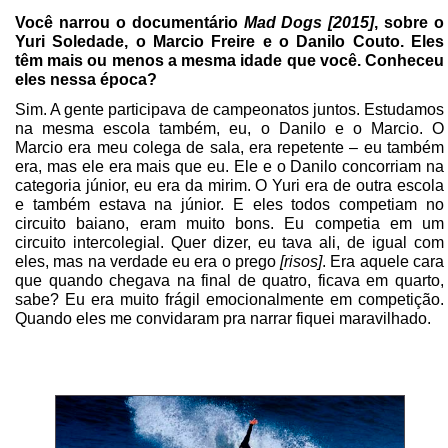
Você narrou o documentário
Mad Dogs [2015]
, sobre o
Yuri Soledade, o Marcio Freire e o Danilo Couto. Eles
têm mais ou menos a mesma idade que você. Conheceu
eles nessa época?
Sim. A gente participava de campeonatos juntos. Estudamos
na mesma escola também, eu, o Danilo e o Marcio. O
Marcio era meu colega de sala, era repetente – eu também
era, mas ele era mais que eu. Ele e o Danilo concorriam na
categoria júnior, eu era da mirim. O Yuri era de outra escola
e também estava na júnior. E eles todos competiam no
circuito baiano, eram muito bons. Eu competia em um
circuito intercolegial. Quer dizer, eu tava ali, de igual com
eles, mas na verdade eu era o prego
[risos]
. Era aquele cara
que quando chegava na final de quatro, ficava em quarto,
sabe? Eu era muito frágil emocionalmente em competição.
Quando eles me convidaram pra narrar fiquei maravilhado.