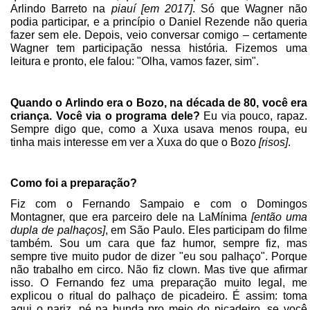
Arlindo Barreto na
piauí [em 2017]
. Só que Wagner não
podia participar, e a princípio o Daniel Rezende não queria
fazer sem ele. Depois, veio conversar comigo – certamente
Wagner tem participação nessa história. Fizemos uma
leitura e pronto, ele falou: "Olha, vamos fazer, sim".
Quando o Arlindo era o Bozo, na década de 80, você era
criança. Você via o programa dele?
Eu via pouco, rapaz.
Sempre digo que, como a Xuxa usava menos roupa, eu
tinha mais interesse em ver a Xuxa do que o Bozo
[risos]
.
Como foi a preparação?
Fiz com o Fernando Sampaio e com o Domingos
Montagner, que era parceiro dele na LaMínima
[então uma
dupla de palhaços]
, em São Paulo. Eles participam do filme
também. Sou um cara que faz humor, sempre fiz, mas
sempre tive muito pudor de dizer "eu sou palhaço". Porque
não trabalho em circo. Não fiz clown. Mas tive que afirmar
isso. O Fernando fez uma preparação muito legal, me
explicou o ritual do palhaço de picadeiro. É assim: toma
aqui o nariz, pé na bunda pro meio do picadeiro, se você