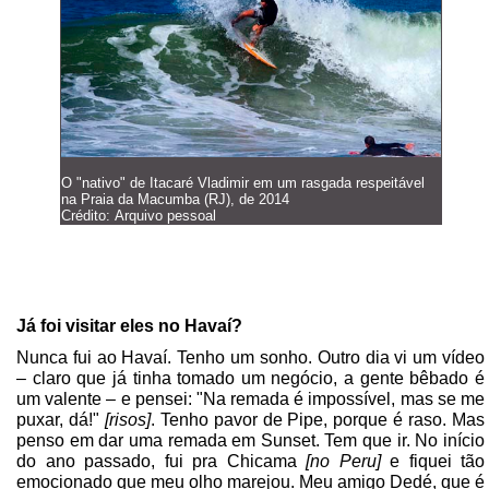
O "nativo" de Itacaré Vladimir em um rasgada respeitável
na Praia da Macumba (RJ), de 2014
Crédito: Arquivo pessoal
Já foi visitar eles no Havaí?
Nunca fui ao Havaí. Tenho um sonho. Outro dia vi um vídeo
– claro que já tinha tomado um negócio, a gente bêbado é
um valente – e pensei: "Na remada é impossível, mas se me
puxar, dá!"
[risos]
. Tenho pavor de Pipe, porque é raso. Mas
penso em dar uma remada em Sunset. Tem que ir. No início
do ano passado, fui pra Chicama
[no Peru]
e fiquei tão
emocionado que meu olho marejou. Meu amigo Dedé, que é