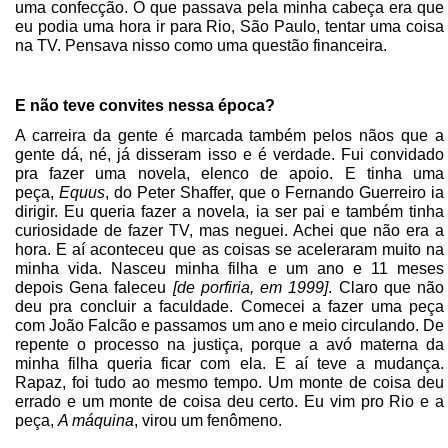
uma confecção. O que passava pela minha cabeça era que
eu podia uma hora ir para Rio, São Paulo, tentar uma coisa
na TV. Pensava nisso como uma questão financeira.
E não teve convites nessa época?
A carreira da gente é marcada também pelos nãos que a
gente dá, né, já disseram isso e é verdade. Fui convidado
pra fazer uma novela, elenco de apoio. E tinha uma
peça,
Equus
, do Peter Shaffer, que o Fernando Guerreiro ia
dirigir. Eu queria fazer a novela, ia ser pai e também tinha
curiosidade de fazer TV, mas neguei. Achei que não era a
hora. E aí aconteceu que as coisas se aceleraram muito na
minha vida. Nasceu minha filha e um ano e 11 meses
depois Gena faleceu
[de porfiria, em 1999]
. Claro que não
deu pra concluir a faculdade. Comecei a fazer uma peça
com João Falcão e passamos um ano e meio circulando. De
repente o processo na justiça, porque a avó materna da
minha filha queria ficar com ela. E aí teve a mudança.
Rapaz, foi tudo ao mesmo tempo. Um monte de coisa deu
errado e um monte de coisa deu certo. Eu vim pro Rio e a
peça,
A máquina
, virou um fenômeno.