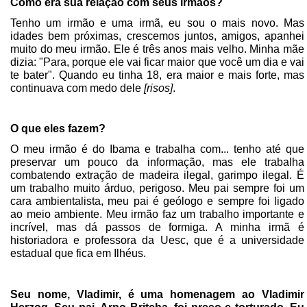
Como era sua relação com seus irmãos?
Tenho um irmão e uma irmã, eu sou o mais novo. Mas
idades bem próximas, crescemos juntos, amigos, apanhei
muito do meu irmão. Ele é três anos mais velho. Minha mãe
dizia: "Para, porque ele vai ficar maior que você um dia e vai
te bater". Quando eu tinha 18, era maior e mais forte, mas
continuava com medo dele
[risos]
.
O que eles fazem?
O meu irmão é do Ibama e trabalha com... tenho até que
preservar um pouco da informação, mas ele trabalha
combatendo extração de madeira ilegal, garimpo ilegal. É
um trabalho muito árduo, perigoso. Meu pai sempre foi um
cara ambientalista, meu pai é geólogo e sempre foi ligado
ao meio ambiente. Meu irmão faz um trabalho importante e
incrível, mas dá passos de formiga. A minha irmã é
historiadora e professora da Uesc, que é a universidade
estadual que fica em Ilhéus.
Seu nome, Vladimir, é uma homenagem ao Vladimir