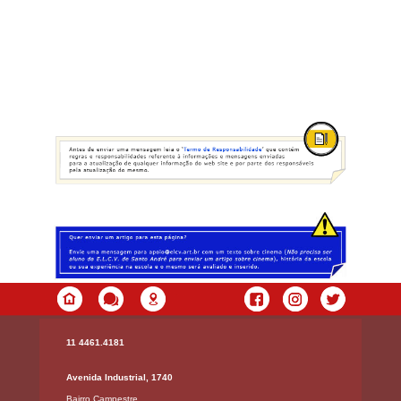
11 4461.4181
Avenida Industrial, 1740
Bairro Campestre