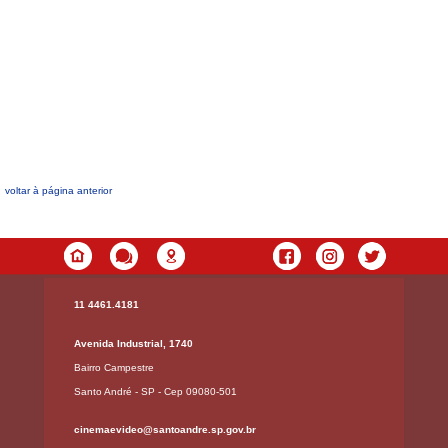
voltar à página anterior
11 4461.4181
Avenida Industrial, 1740
Bairro Campestre
Santo André - SP - Cep 09080-501
cinemaevideo@santoandre.sp.gov.br