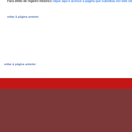
Para efeito de registro histórico
clique aqui e acesse a página que substituiu est web site
voltar à página anterior
voltar à página anterior