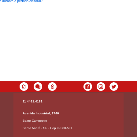
 durante o período eleitoral./
11 4461.4181
Avenida Industrial, 1740
Bairro Campestre
Santo André - SP - Cep 09080-501