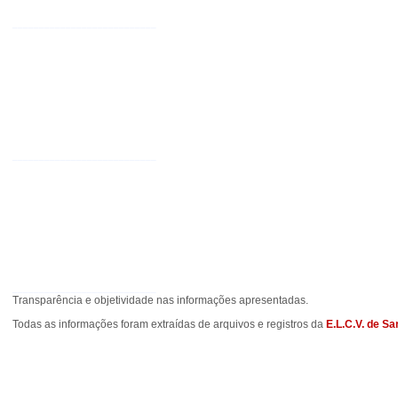
___________________________
___________________________
___________________________
Transparência e objetividade nas informações apresentadas.
Todas as informações foram extraídas de arquivos e registros da
E.L.C.V. de Sa