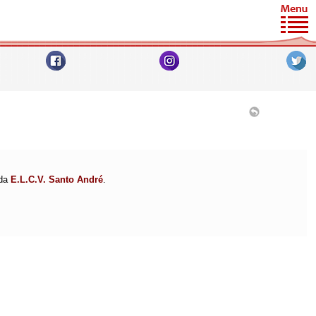
 da
E.L.C.V. Santo André
.