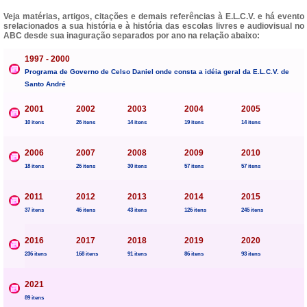
Veja matérias, artigos, citações e demais referências à E.L.C.V. e há evento
srelacionados a sua história e à história das escolas livres e audiovisual no
ABC desde sua inaguração separados por ano na relação abaixo:
1997 - 2000
Programa de Governo de Celso Daniel onde consta a idéia geral da E.L.C.V. de
Santo André
2001
2002
2003
2004
2005
10 itens
26 itens
14 itens
19 itens
14 itens
2006
2007
2008
2009
2010
18 itens
26 itens
30 itens
57 itens
57 itens
2011
2012
2013
2014
2015
37 itens
46 itens
43 itens
126 itens
245 itens
2016
2017
2018
2019
2020
236 itens
168 itens
91 itens
86 itens
93 itens
2021
89 itens