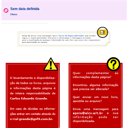
Sem data definida
3 Itens
___________________________