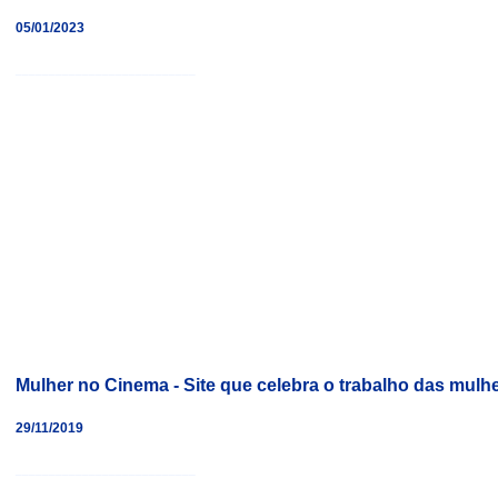
05/01/2023
___________________________
Mulher no Cinema - Site que celebra o trabalho das mulhe
29/11/2019
___________________________